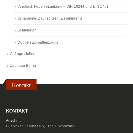
Vergleich Feuerverzinkung – DIN 10244 und DIN 1461
Ornamente, Zaunspitzen, Zierelemente
Schiebetor
Doppelstabmattenzäune
Anfrage stellen
Zaunbau Berlin
Kontakt
KONTAKT
Anschrift::
Glienicker Chaussee 5, 16567 Schönfließ