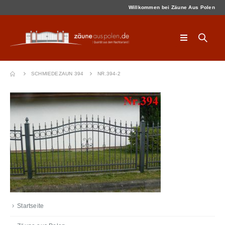
Willkommen bei Zäune Aus Polen
SCHMIEDEZAUN 394
NR.394-2
Startseite