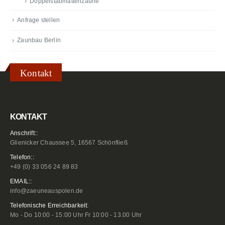
Doppelstabmattenzäune
Anfrage stellen
Zaunbau Berlin
Kontakt
KONTAKT
Anschrift::
Glienicker Chaussee 5, 16567 Schönfließ
Telefon::
+49 (0) 33 056 24 89 83
EMAIL::
info@zaeuneauspolen.de
Telefonische Erreichbarkeit:
Mo - Do 10:00 - 15:00 Uhr Fr 10:00 - 13.00 Uhr