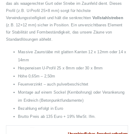
das als waagerechter Gurt oder Strebe im Zaunfeld dient. Dieses
Profil (z.B. U-Profil 25×8 mm) sorgt für höchste
Verwindungssteifigkeit und hält die senkrechten
Vollstahlstreben
(z.B. 12×12 mm) sicher in Position. Ein unverzichtbares Element
für Stabilität und Formbeständigkeit, das unsere Zäune von
Standardlösungen abhebt.
Massive Zaunstäbe mit glatten Kanten 12 x 12mm oder 14 x
14mm
Hespeneisen U-Profil 25 x 8mm oder 30 x 8mm
Höhe 0,65m – 2,50m
Feuerverzinkt – auch pulverbeschichtet
Montage auf einem Sockel (Kernbohrung) oder Verankerung
im Erdreich (Betonpunktfundamente)
Bezahlung erfolgt in Euro
Brutto Preis ab 135 Euro + 19% MwSt. lfm.
Unverbindliches Angebot anfordern