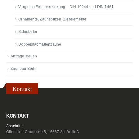
Vergleich Feuerverzinkung – DIN 10244 und DIN 1461
Ornamente, Zaunspitzen, Zierelemente
Schiebetor
Doppelstabmattenzäune
Anfrage stellen
Zaunbau Berlin
Kontakt
KONTAKT
Anschrift::
Glienicker Chaussee 5, 16567 Schönfließ