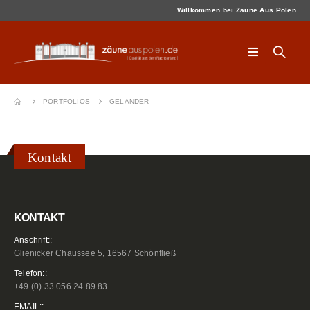
Willkommen bei Zäune Aus Polen
PORTFOLIOS
GELÄNDER
Kontakt
KONTAKT
Anschrift::
Glienicker Chaussee 5, 16567 Schönfließ
Telefon::
+49 (0) 33 056 24 89 83
EMAIL::