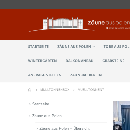
STARTSEITE
ZÄUNE AUS POLEN
TORE AUS PO
WINTERGÄRTEN
BALKONANBAU
GRABSTEINE
ANFRAGE STELLEN
ZAUNBAU BERLIN
MÜLLTONNENBOX
MUELLTONNEN7
Startseite
Zäune aus Polen
Zäune aus Polen – Übersicht