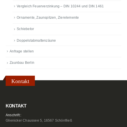
Vergleich Feuerverzinkung – DIN 10244 und DIN 1461
Ornamente, Zaunspitzen, Zierelemente
Schiebetor
Doppelstabmattenzäune
Anfrage stellen
Zaunbau Berlin
Kontakt
KONTAKT
Anschrift::
Glienicker Chaussee 5, 16567 Schönfließ