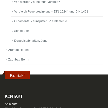
Wie werden Zäune feuerverzinkt?
Vergleich Feuerverzinkung – DIN 10244 und DIN 1461
Ornamente, Zaunspitzen, Zierelemente
Schiebetor
Doppelstabmattenzäune
Anfrage stellen
Zaunbau Berlin
Kontakt
KONTAKT
Anschrift::