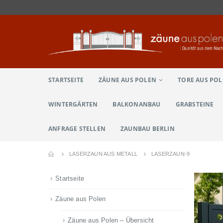
STARTSEITE
ZÄUNE AUS POLEN
TORE AUS PO
WINTERGÄRTEN
BALKONANBAU
GRABSTEINE
ANFRAGE STELLEN
ZAUNBAU BERLIN
LASERZAUN AUS METALL
LASERZAUN-9
Startseite
Zäune aus Polen
Zäune aus Polen – Übersicht