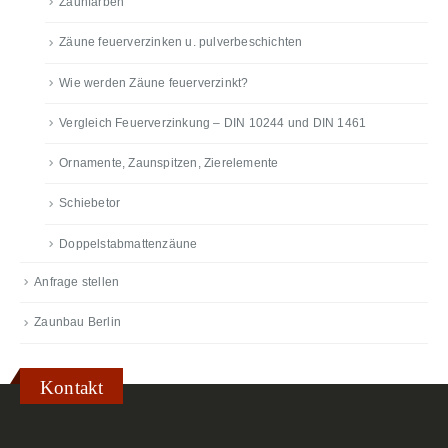
Zaunfarben
Zäune feuerverzinken u. pulverbeschichten
Wie werden Zäune feuerverzinkt?
Vergleich Feuerverzinkung – DIN 10244 und DIN 1461
Ornamente, Zaunspitzen, Zierelemente
Schiebetor
Doppelstabmattenzäune
Anfrage stellen
Zaunbau Berlin
Kontakt