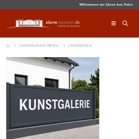
Willkommen bei Zäune Aus Polen
LASERZAUN AUS METALL
LASERZAUN-11