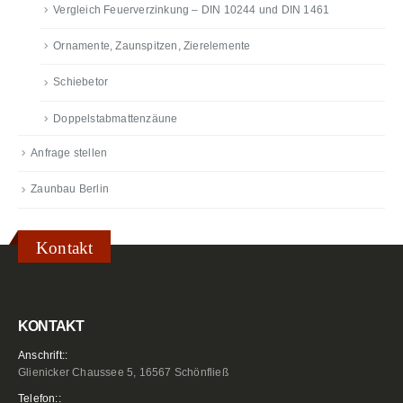
Vergleich Feuerverzinkung – DIN 10244 und DIN 1461
Ornamente, Zaunspitzen, Zierelemente
Schiebetor
Doppelstabmattenzäune
Anfrage stellen
Zaunbau Berlin
Kontakt
KONTAKT
Anschrift::
Glienicker Chaussee 5, 16567 Schönfließ
Telefon::