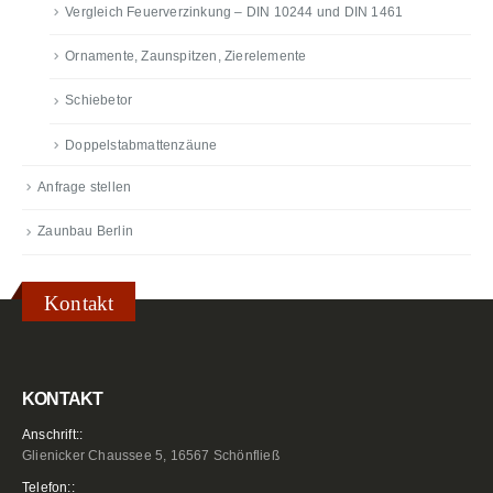
Vergleich Feuerverzinkung – DIN 10244 und DIN 1461
Ornamente, Zaunspitzen, Zierelemente
Schiebetor
Doppelstabmattenzäune
Anfrage stellen
Zaunbau Berlin
Kontakt
KONTAKT
Anschrift::
Glienicker Chaussee 5, 16567 Schönfließ
Telefon::