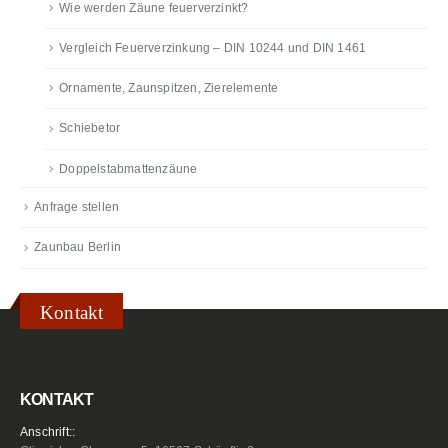
Wie werden Zäune feuerverzinkt?
Vergleich Feuerverzinkung – DIN 10244 und DIN 1461
Ornamente, Zaunspitzen, Zierelemente
Schiebetor
Doppelstabmattenzäune
Anfrage stellen
Zaunbau Berlin
Kontakt
KONTAKT
Anschrift::