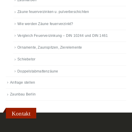
Zäune feuerverzinken u. pulverbeschichten
Wie werden Zäune feuerverzinkt?
Vergleich Feuerverzinkung – DIN 10244 und DIN 1461
Ornamente, Zaunspitzen, Zierelemente
Schiebetor
Doppelstabmattenzäune
Anfrage stellen
Zaunbau Berlin
Kontakt