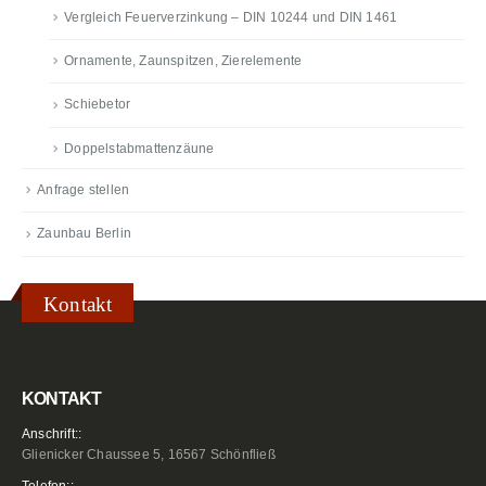
Vergleich Feuerverzinkung – DIN 10244 und DIN 1461
Ornamente, Zaunspitzen, Zierelemente
Schiebetor
Doppelstabmattenzäune
Anfrage stellen
Zaunbau Berlin
Kontakt
KONTAKT
Anschrift::
Glienicker Chaussee 5, 16567 Schönfließ
Telefon::