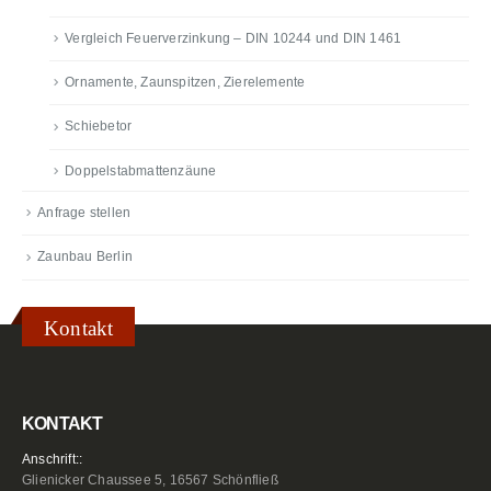
Vergleich Feuerverzinkung – DIN 10244 und DIN 1461
Ornamente, Zaunspitzen, Zierelemente
Schiebetor
Doppelstabmattenzäune
Anfrage stellen
Zaunbau Berlin
Kontakt
KONTAKT
Anschrift::
Glienicker Chaussee 5, 16567 Schönfließ