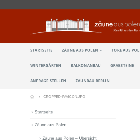
STARTSEITE
ZÄUNE AUS POLEN
TORE AUS PO
WINTERGÄRTEN
BALKONANBAU
GRABSTEINE
ANFRAGE STELLEN
ZAUNBAU BERLIN
CROPPED-FAVICON.JPG
Startseite
Zäune aus Polen
Zäune aus Polen – Übersicht