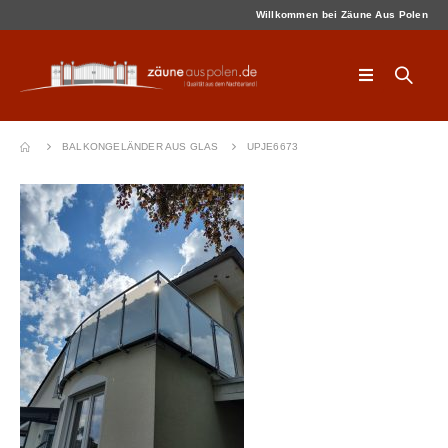
Willkommen bei Zäune Aus Polen
BALKONGELÄNDER AUS GLAS
UPJE6673