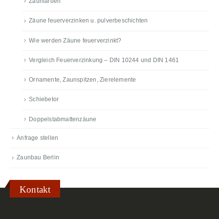
Zaunfarben
Zäune feuerverzinken u. pulverbeschichten
Wie werden Zäune feuerverzinkt?
Vergleich Feuerverzinkung – DIN 10244 und DIN 1461
Ornamente, Zaunspitzen, Zierelemente
Schiebetor
Doppelstabmattenzäune
Anfrage stellen
Zaunbau Berlin
Kontakt