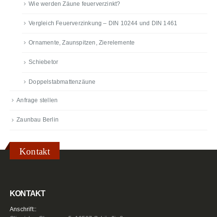
Wie werden Zäune feuerverzinkt?
Vergleich Feuerverzinkung – DIN 10244 und DIN 1461
Ornamente, Zaunspitzen, Zierelemente
Schiebetor
Doppelstabmattenzäune
Anfrage stellen
Zaunbau Berlin
Kontakt
KONTAKT
Anschrift::