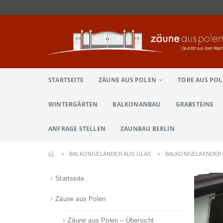
STARTSEITE
ZÄUNE AUS POLEN
TORE AUS PO
WINTERGÄRTEN
BALKONANBAU
GRABSTEINE
ANFRAGE STELLEN
ZAUNBAU BERLIN
BALKONGELÄNDER AUS GLAS
BALKONGELAENDER
Startseite
Zäune aus Polen
Zäune aus Polen – Übersicht