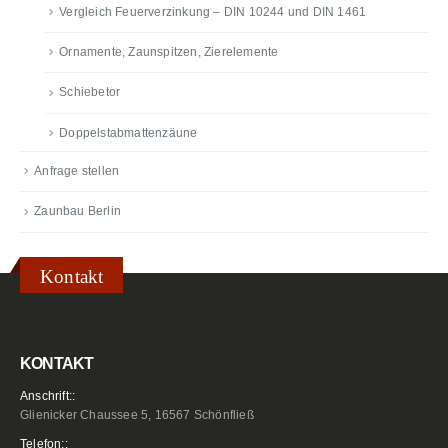
Vergleich Feuerverzinkung – DIN 10244 und DIN 1461
Ornamente, Zaunspitzen, Zierelemente
Schiebetor
Doppelstabmattenzäune
Anfrage stellen
Zaunbau Berlin
Kontakt
KONTAKT
Anschrift::
Glienicker Chaussee 5, 16567 Schönfließ
Telefon::