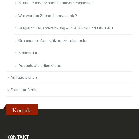
Zäune feuerverzinken u. pulverbeschichten
Wie werden Zäune feuerverzinkt?
Vergleich Feuerverzinkung – DIN 10244 und DIN 1461
Ornamente, Zaunspitzen, Zierelemente
Schiebetor
Doppelstabmattenzäune
Anfrage stellen
Zaunbau Berlin
Kontakt
KONTAKT