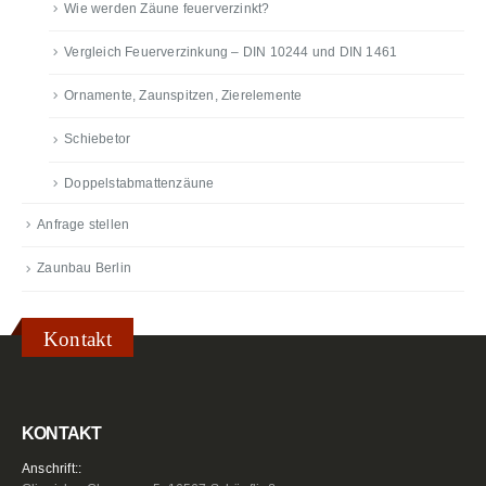
Wie werden Zäune feuerverzinkt?
Vergleich Feuerverzinkung – DIN 10244 und DIN 1461
Ornamente, Zaunspitzen, Zierelemente
Schiebetor
Doppelstabmattenzäune
Anfrage stellen
Zaunbau Berlin
Kontakt
KONTAKT
Anschrift::