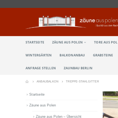
STARTSEITE
ZÄUNE AUS POLEN
TORE AUS PO
WINTERGÄRTEN
BALKONANBAU
GRABSTEINE
ANFRAGE STELLEN
ZAUNBAU BERLIN
ANBAUBALKON
TREPPE-STAHLGITTER
Startseite
Zäune aus Polen
Zäune aus Polen – Übersicht