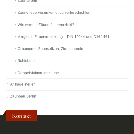
Zaunfarben
Zäune feuerverzinken u. pulverbeschichten
Wie werden Zäune feuerverzinkt?
Vergleich Feuerverzinkung – DIN 10244 und DIN 1461
Ornamente, Zaunspitzen, Zierelemente
Schiebetor
Doppelstabmattenzäune
Anfrage stellen
Zaunbau Berlin
Kontakt