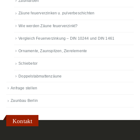
Zaunfarben
Zäune feuerverzinken u. pulverbeschichten
Wie werden Zäune feuerverzinkt?
Vergleich Feuerverzinkung – DIN 10244 und DIN 1461
Ornamente, Zaunspitzen, Zierelemente
Schiebetor
Doppelstabmattenzäune
Anfrage stellen
Zaunbau Berlin
Kontakt