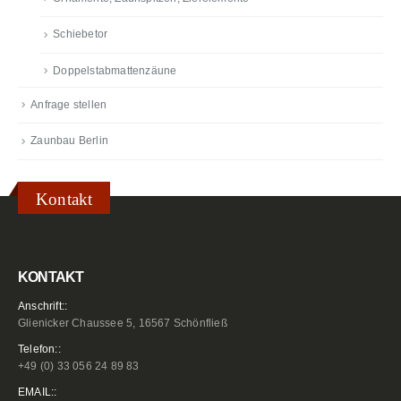
Schiebetor
Doppelstabmattenzäune
Anfrage stellen
Zaunbau Berlin
Kontakt
KONTAKT
Anschrift::
Glienicker Chaussee 5, 16567 Schönfließ
Telefon::
+49 (0) 33 056 24 89 83
EMAIL::