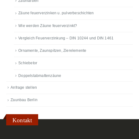
Zaunfarben
Zäune feuerverzinken u. pulverbeschichten
Wie werden Zäune feuerverzinkt?
Vergleich Feuerverzinkung – DIN 10244 und DIN 1461
Ornamente, Zaunspitzen, Zierelemente
Schiebetor
Doppelstabmattenzäune
Anfrage stellen
Zaunbau Berlin
Kontakt