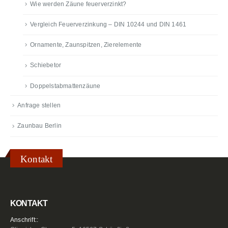
Wie werden Zäune feuerverzinkt?
Vergleich Feuerverzinkung – DIN 10244 und DIN 1461
Ornamente, Zaunspitzen, Zierelemente
Schiebetor
Doppelstabmattenzäune
Anfrage stellen
Zaunbau Berlin
Kontakt
KONTAKT
Anschrift::