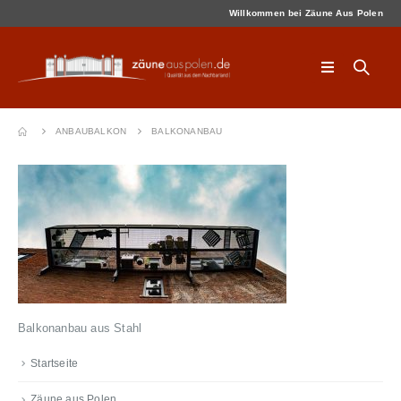
Willkommen bei Zäune Aus Polen
ANBAUBALKON
BALKONANBAU
Balkonanbau aus Stahl
Startseite
Zäune aus Polen