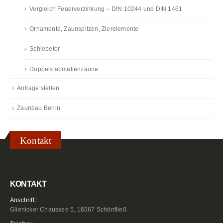
Vergleich Feuerverzinkung – DIN 10244 und DIN 1461
Ornamente, Zaunspitzen, Zierelemente
Schiebetor
Doppelstabmattenzäune
Anfrage stellen
Zaunbau Berlin
Kontakt
KONTAKT
Anschrift::
Glienicker Chaussee 5, 16567 Schönfließ