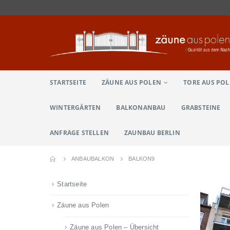
STARTSEITE
ZÄUNE AUS POLEN
TORE AUS PO
WINTERGÄRTEN
BALKONANBAU
GRABSTEINE
ANFRAGE STELLEN
ZAUNBAU BERLIN
ANBAUBALKON
BALKON9
Startseite
Zäune aus Polen
Zäune aus Polen – Übersicht