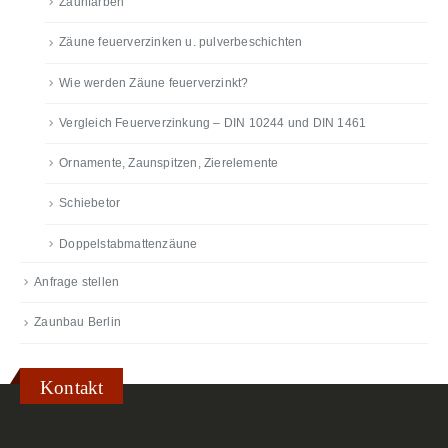
Zaunfarben
Zäune feuerverzinken u. pulverbeschichten
Wie werden Zäune feuerverzinkt?
Vergleich Feuerverzinkung – DIN 10244 und DIN 1461
Ornamente, Zaunspitzen, Zierelemente
Schiebetor
Doppelstabmattenzäune
Anfrage stellen
Zaunbau Berlin
Kontakt