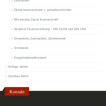
Zaunfarben
Zäune feuerverzinken u. pulverbeschichten
Wie werden Zäune feuerverzinkt?
Vergleich Feuerverzinkung – DIN 10244 und DIN 1461
Ornamente, Zaunspitzen, Zierelemente
Schiebetor
Doppelstabmattenzäune
Anfrage stellen
Zaunbau Berlin
Kontakt