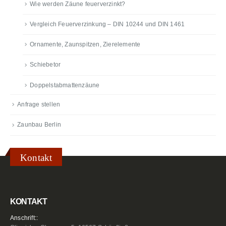
Wie werden Zäune feuerverzinkt?
Vergleich Feuerverzinkung – DIN 10244 und DIN 1461
Ornamente, Zaunspitzen, Zierelemente
Schiebetor
Doppelstabmattenzäune
Anfrage stellen
Zaunbau Berlin
Kontakt
KONTAKT
Anschrift::