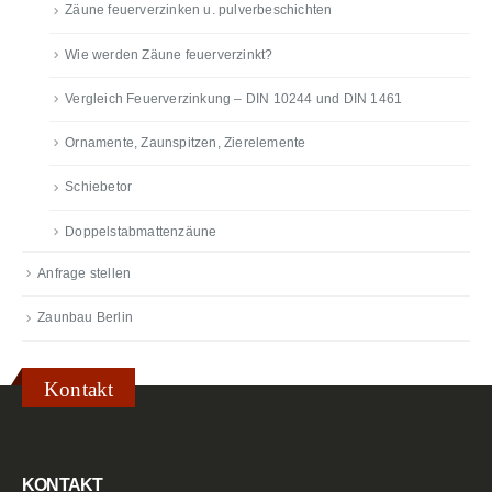
Zäune feuerverzinken u. pulverbeschichten
Wie werden Zäune feuerverzinkt?
Vergleich Feuerverzinkung – DIN 10244 und DIN 1461
Ornamente, Zaunspitzen, Zierelemente
Schiebetor
Doppelstabmattenzäune
Anfrage stellen
Zaunbau Berlin
Kontakt
KONTAKT