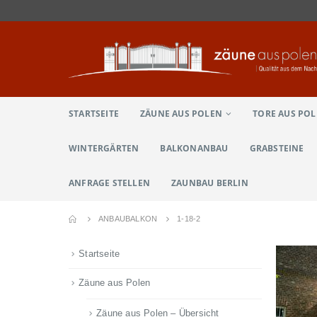
STARTSEITE
ZÄUNE AUS POLEN
TORE AUS PO
WINTERGÄRTEN
BALKONANBAU
GRABSTEINE
ANFRAGE STELLEN
ZAUNBAU BERLIN
ANBAUBALKON
1-18-2
Startseite
Zäune aus Polen
Zäune aus Polen – Übersicht