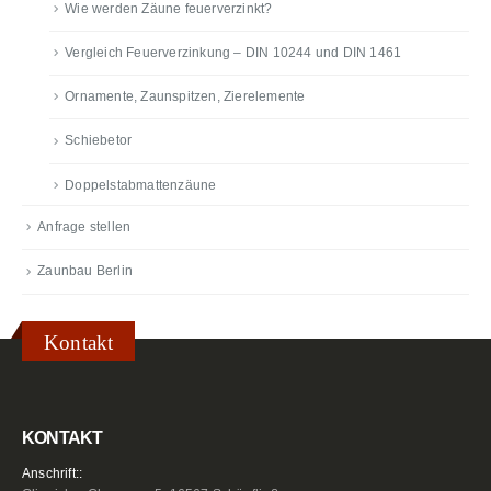
Wie werden Zäune feuerverzinkt?
Vergleich Feuerverzinkung – DIN 10244 und DIN 1461
Ornamente, Zaunspitzen, Zierelemente
Schiebetor
Doppelstabmattenzäune
Anfrage stellen
Zaunbau Berlin
Kontakt
KONTAKT
Anschrift::