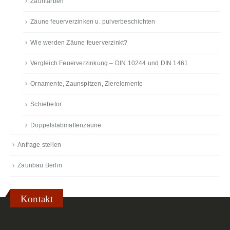
Zaunfarben
Zäune feuerverzinken u. pulverbeschichten
Wie werden Zäune feuerverzinkt?
Vergleich Feuerverzinkung – DIN 10244 und DIN 1461
Ornamente, Zaunspitzen, Zierelemente
Schiebetor
Doppelstabmattenzäune
Anfrage stellen
Zaunbau Berlin
Kontakt