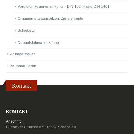
Vergleich Feuerverzinkung – DIN 10244 und DIN 1461
Ornamente, Zaunspitzen, Zierelemente
Schiebetor
Doppelstabmattenzäune
Anfrage stellen
Zaunbau Berlin
Kontakt
KONTAKT
Anschrift::
Glienicker Chaussee 5, 16567 Schönfließ