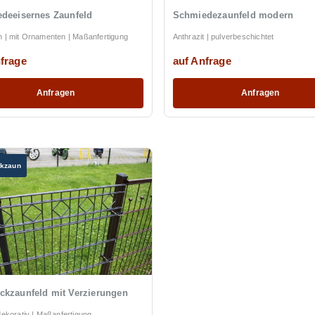
deeisernes Zaunfeld
Schmiedezaunfeld modern
h | mit Ornamenten | Maßanfertigung
Anthrazit | pulverbeschichtet
frage
auf Anfrage
Anfragen
Anfragen
kzaun
kzaunfeld mit Verzierungen
dekorativ | Maßanfertigung