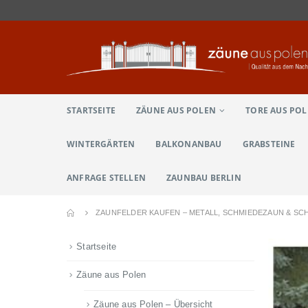
STARTSEITE
ZÄUNE AUS POLEN
TORE AUS PO
WINTERGÄRTEN
BALKONANBAU
GRABSTEINE
ANFRAGE STELLEN
ZAUNBAU BERLIN
ZAUNFELDER KAUFEN – METALL, SCHMIEDEZAUN & S
Startseite
Zäune aus Polen
Zäune aus Polen – Übersicht