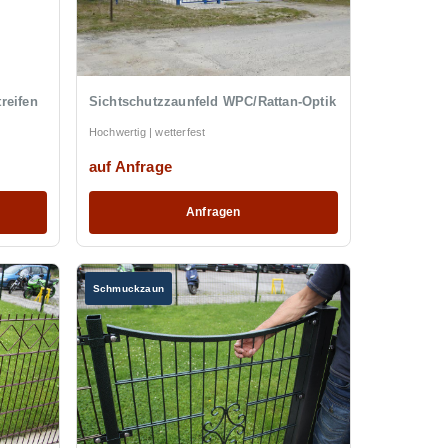
reifen
Sichtschutzzaunfeld WPC/Rattan-Optik
Hochwertig | wetterfest
auf Anfrage
Anfragen
Schmuckzaun