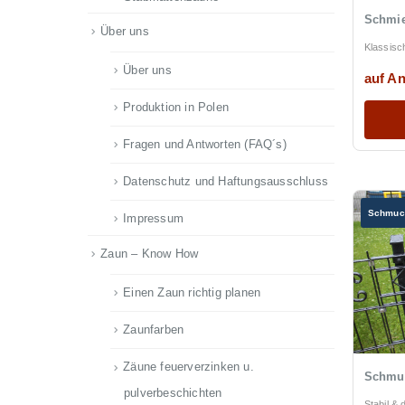
Schmie
Über uns
Klassisc
Über uns
auf An
Produktion in Polen
Fragen und Antworten (FAQ´s)
Datenschutz und Haftungsausschluss
Schmuc
Impressum
Zaun – Know How
Einen Zaun richtig planen
Zaunfarben
Zäune feuerverzinken u.
Schmuc
pulverbeschichten
Stabil & 