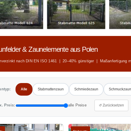
unfelder & Zaunelemente aus Polen
rverzinkt nach DIN EN ISO 1461 | 20–40% günstiger | Maßanfertigung m
untyp:
Alle
Stabmattenzaun
Schmiedezaun
Schmuckzau
x. Preis:
alle Preise
↺ Zurücksetzen