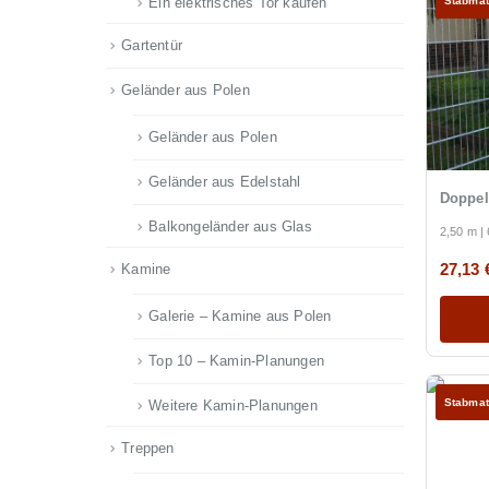
Ein elektrisches Tor kaufen
Stabmat
Gartentür
Geländer aus Polen
Geländer aus Polen
Geländer aus Edelstahl
Doppel
Balkongeländer aus Glas
2,50 m | 
Kamine
27,13
Galerie – Kamine aus Polen
Top 10 – Kamin-Planungen
Stabmat
Weitere Kamin-Planungen
Treppen