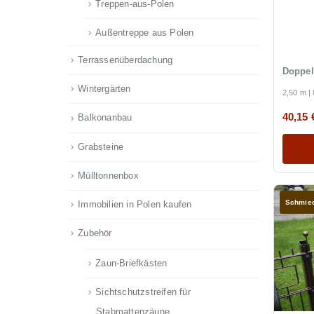
Treppen-aus-Polen
Außentreppe aus Polen
Terrassenüberdachung
Doppel
Wintergärten
2,50 m |
40,15
Balkonanbau
Grabsteine
Mülltonnenbox
Schmie
Immobilien in Polen kaufen
Zubehör
Zaun-Briefkästen
Sichtschutzstreifen für
Stabmattenzäune