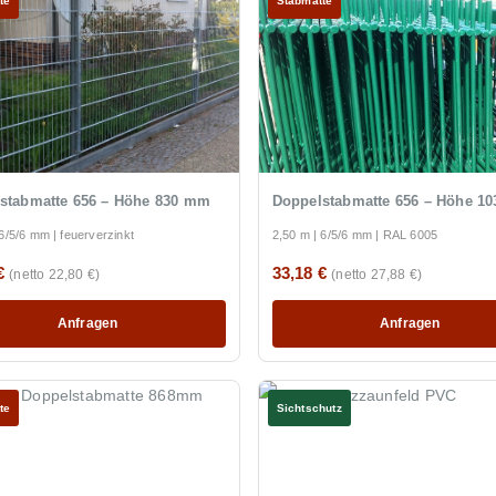
te
Stabmatte
stabmatte 656 – Höhe 830 mm
Doppelstabmatte 656 – Höhe 1
6/5/6 mm | feuerverzinkt
2,50 m | 6/5/6 mm | RAL 6005
 €
33,18 €
(netto 22,80 €)
(netto 27,88 €)
Anfragen
Anfragen
te
Sichtschutz