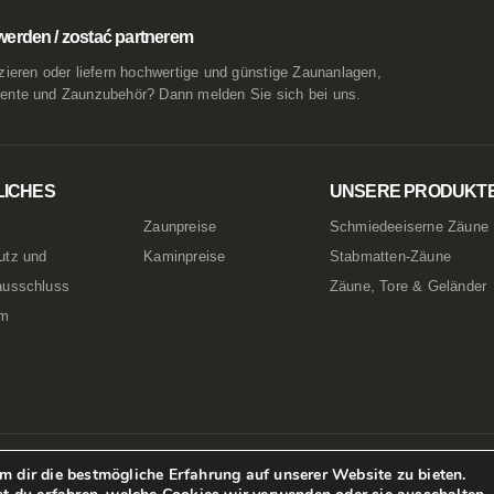
werden / zostać partnerem
zieren oder liefern hochwertige und günstige Zaunanlagen,
ente und Zaunzubehör? Dann melden Sie sich bei uns.
LICHES
UNSERE PRODUKT
Zaunpreise
Schmiedeeiserne Zäune
utz und
Kaminpreise
Stabmatten-Zäune
ausschluss
Zäune, Tore & Geländer
um
 dir die bestmögliche Erfahrung auf unserer Website zu bieten.