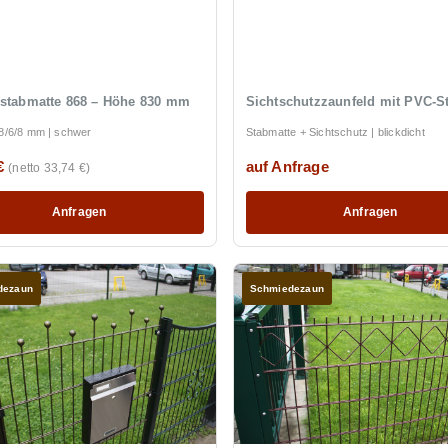
stabmatte 868 – Höhe 830 mm
Sichtschutzzaunfeld mit PVC-St
 8/6/8 mm | schwer
Stabmatte + Sichtschutz | blickdicht
 €
auf Anfrage
(netto 33,74 €)
Anfragen
Anfragen
dezaun
Schmiedezaun