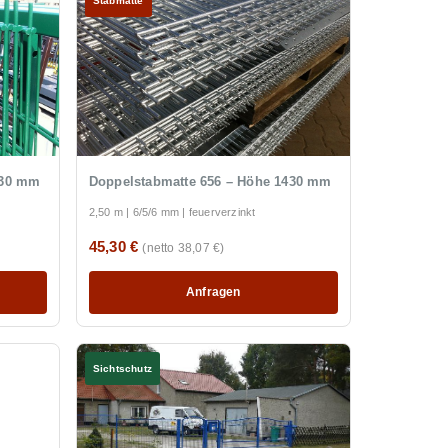
Stabmatte
030 mm
Doppelstabmatte 656 – Höhe 1430 mm
2,50 m | 6/5/6 mm | feuerverzinkt
45,30 €
(netto 38,07 €)
Anfragen
Sichtschutz