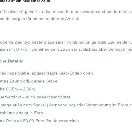
hlesien” ein moderner Zaun
 “Schlesien” gehört zu den besonders preiswerten und modernen sch
ente sorgen für einen modernen Anblick.
oderne Zauntyp besteht aus einer Kombination gerader Zaunfelder u
sen mit U-Profil verleihen dem Zaun ein schlichtes aber dennoch m
he Details:
radlinige Stäbe, abgeschrägte Stab-Enden oben
attes Zaunprofil, gerade Stäbe
he 0,65m – 2,50m
uerverzinkt – auch pulverbeschichtet
ntage auf einem Sockel (Kernbohrung) oder Verankerung im Erdrei
zahlung erfolgt in Euro
tto Preis ab 83,00 Euro lfm. feuerverzinkt