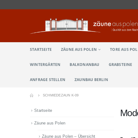
STARTSEITE
ZÄUNE AUS POLEN
TORE AUS PO
WINTERGÄRTEN
BALKONANBAU
GRABSTEINE
ANFRAGE STELLEN
ZAUNBAU BERLIN
SCHMIEDEZAUN K-09
Mode
Startseite
Zäune aus Polen
Zäune aus Polen – Übersicht