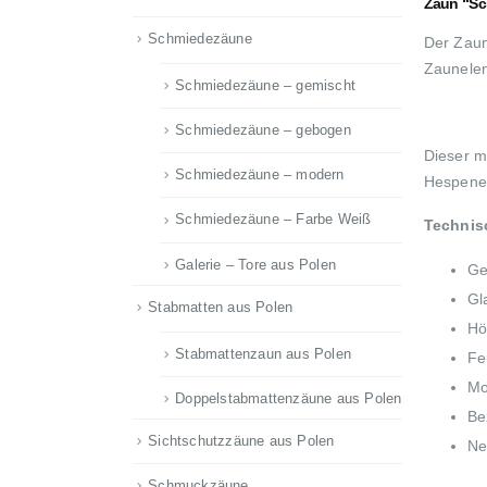
Zaun “Sc
Schmiedezäune
Der Zaun
Zaunelem
Schmiedezäune – gemischt
Schmiedezäune – gebogen
Dieser m
Schmiedezäune – modern
Hespenei
Schmiedezäune – Farbe Weiß
Technisc
Galerie – Tore aus Polen
Ge
Gl
Stabmatten aus Polen
Hö
Stabmattenzaun aus Polen
Fe
Mo
Doppelstabmattenzäune aus Polen
Be
Sichtschutzzäune aus Polen
Ne
Schmuckzäune