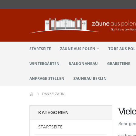
STARTSEITE
ZÄUNE AUS POLEN
TORE AUS PO
WINTERGÄRTEN
BALKONANBAU
GRABSTEINE
ANFRAGE STELLEN
ZAUNBAU BERLIN
DANKE-ZAUN
Viel
KATEGORIEN
Sehr gee
STARTSEITE
wir beda