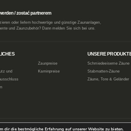
werden / zostać partnerem
zieren oder liefern hochwertige und günstige Zaunanlagen,
ente und Zaunzubehör? Dann melden Sie sich bei uns.
LICHES
UNSERE PRODUKT
Zaunpreise
Schmiedeeiserne Zäune
utz und
Kaminpreise
Stabmatten-Zäune
ausschluss
Zäune, Tore & Geländer
um
 dir die bestmögliche Erfahrung auf unserer Website zu bieten.