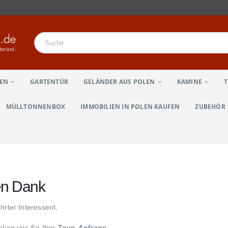
LEN
GARTENTÜR
GELÄNDER AUS POLEN
KAMINE
MÜLLTONNENBOX
IMMOBILIEN IN POLEN KAUFEN
ZUBEHÖR
en Dank
hrter Interessent,
nken uns für Ihre
Zaun-Anfrage
.